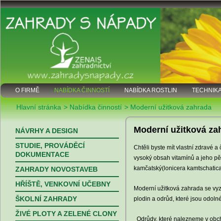
O FIRMĚ
NABÍDKA ČINNOSTÍ
NABÍDKA ROSTLIN
TECHNIK
Hlavní stránka
Nabídka činností
Moderní užitková zahrada
Moderní užitková za
NÁVRHY A DESIGN
STUDIE, PROVÁDĚCÍ
Chtěli byste mít vlastní zdravé
DOKUMENTACE
vysoký obsah vitamínů a jeho pěs
kamčatský(lonicera kamtschatica), 
ZAHRADY NOVOSTAVEB
HŘÍŠTĚ, VENKOVNÍ UČEBNY
Moderní užitková zahrada se vy
ŠKOLNÍ ZAHRADY
plodin a odrůd, které jsou odol
ŽIVÉ PLOTY A ZELENÉ CLONY
Odrůdy, které nalezneme v obch