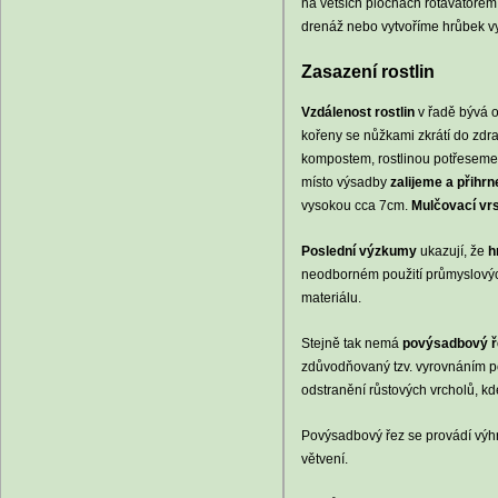
na větších plochách rotavátorem
drenáž nebo vytvoříme hrůbek v
Zasazení rostlin
Vzdálenost rostlin
v řadě bývá o
kořeny se nůžkami zkrátí do zdr
kompostem, rostlinou potřeseme 
místo výsadby
zalijeme a přihr
vysokou cca 7cm.
Mulčovací vr
Poslední výzkumy
ukazují, že
h
neodborném použití průmyslových
materiálu.
Stejně tak nemá
povýsadbový ře
zdůvodňovaný tzv. vyrovnáním po
odstranění růstových vrcholů, kde
Povýsadbový řez se provádí vý
větvení.